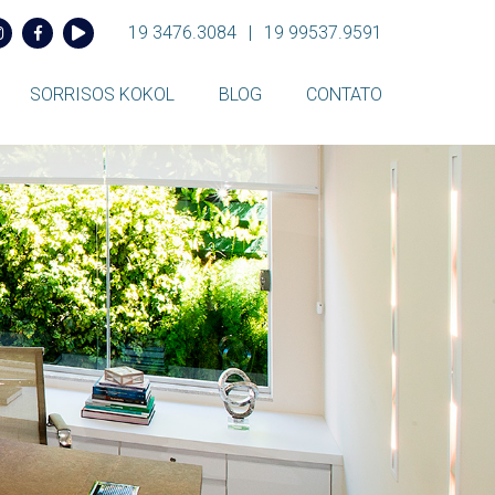
19 3476.3084
|
19 99537.9591
SORRISOS KOKOL
BLOG
CONTATO