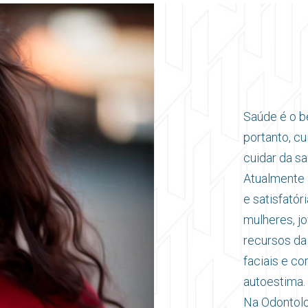
Saúde é o be
portanto, c
cuidar da sa
Atualmente 
e satisfató
mulheres, jo
recursos da
faciais e co
autoestima.
Na Odontolo