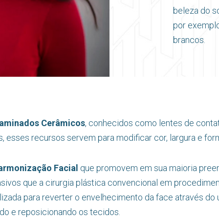
beleza do s
por exemplo
brancos.
aminados Cerâmicos
, conhecidos como lentes de contat
as, esses recursos servem para modificar cor, largura e f
armonização Facial
que promovem em sua maioria preen
asivos que a cirurgia plástica convencional em procedim
realizada para reverter o envelhecimento da face através 
ndo e reposicionando os tecidos.