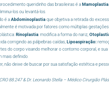
 procedimento queridinho das brasileiras é a
Mamoplastia
iminui-los ou levantá-los.
do é a
Abdominoplastia
que objetiva a retirada do excess
ralmente é motivada por fatores como múltiplas gestações
plástica:
Rinoplastia
: modifica a forma do nariz,
Otoplasti
ida corrigindo as pálpebras caídas,
Lipoaspiração:
remoç
rtes do corpo visando melhorar o contorno corporal, e sua
 mais definido.
r, não deixe de buscar por sua satisfação estética e pesso
a CRO 88.247 & Dr. Leonardo Stella – Médico Cirurgião Pl