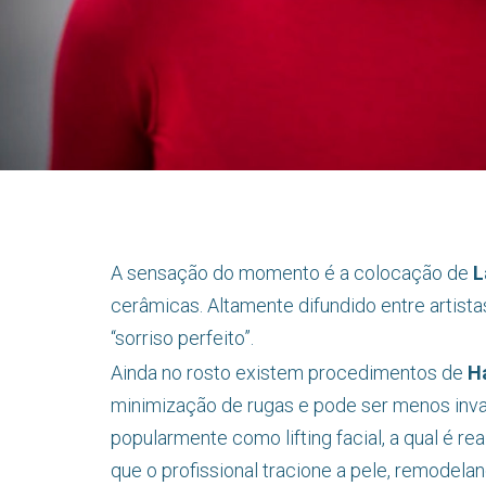
A sensação do momento é a colocação de
L
cerâmicas. Altamente difundido entre artist
“sorriso perfeito”.
Ainda no rosto existem procedimentos de
H
minimização de rugas e pode ser menos inv
popularmente como lifting facial, a qual é 
que o profissional tracione a pele, remodela