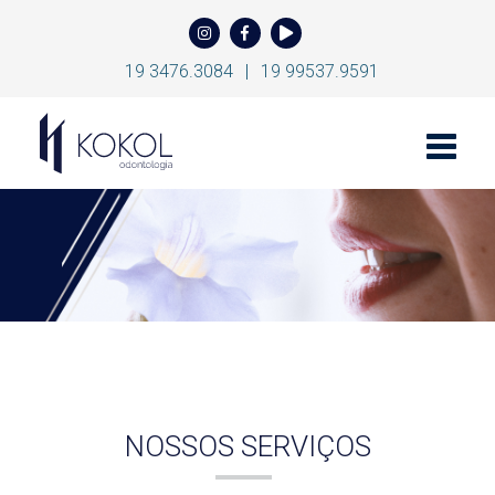
19 3476.3084
|
19 99537.9591
Toggle
naviga
NOSSOS SERVIÇOS