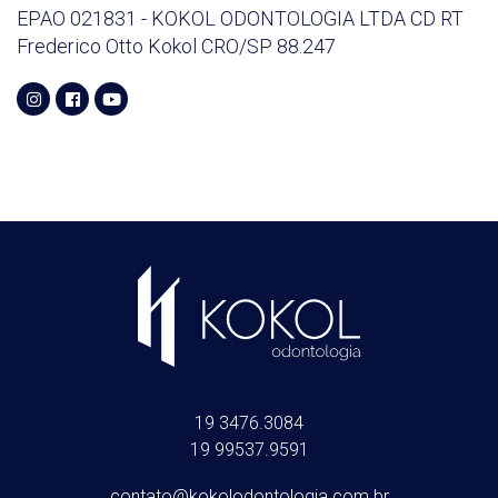
EPAO 021831 - KOKOL ODONTOLOGIA LTDA
CD RT
Frederico Otto Kokol
CRO/SP 88.247
19 3476.3084
19 99537.9591
contato@kokolodontologia.com.br